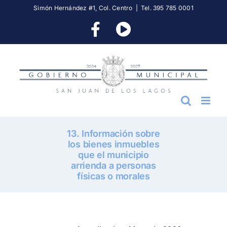
Skip
Simón Hernández #1, Col. Centro
|
Tel. 395 785 0001
to
Facebook
YouTube
content
13. Información sobre
los bienes inmuebles
que el municipio
arrienda a personas
físicas o morales