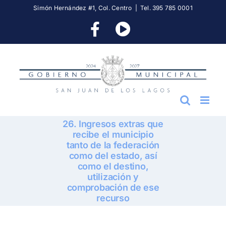
Skip
Simón Hernández #1, Col. Centro
|
Tel. 395 785 0001
to
Facebook
YouTube
content
26. Ingresos extras que
recibe el municipio
tanto de la federación
como del estado, así
como el destino,
utilización y
comprobación de ese
recurso