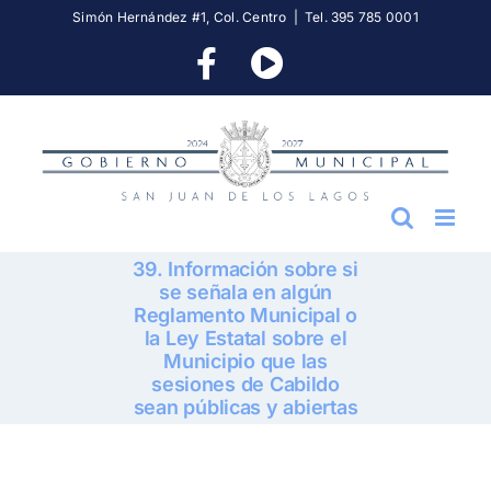
Skip
Simón Hernández #1, Col. Centro
|
Tel. 395 785 0001
to
Facebook
YouTube
content
39. Información sobre si
se señala en algún
Reglamento Municipal o
la Ley Estatal sobre el
Municipio que las
sesiones de Cabildo
sean públicas y abiertas