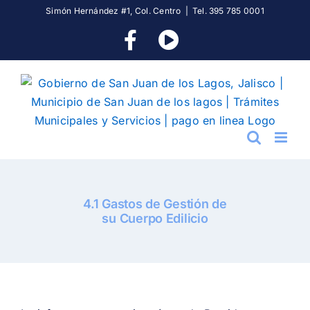
Skip
Simón Hernández #1, Col. Centro
|
Tel. 395 785 0001
to
Facebook
YouTube
content
4.1 Gastos de Gestión de
su Cuerpo Edilicio