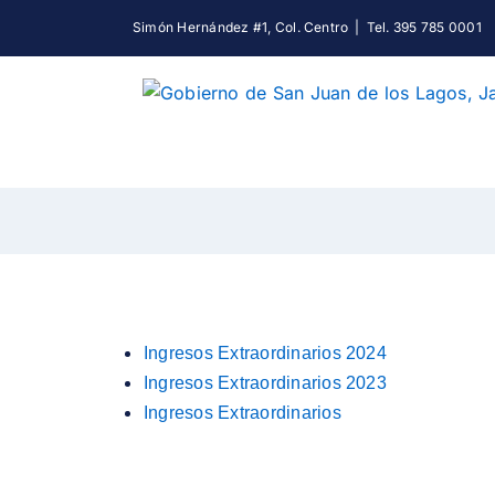
Skip
Simón Hernández #1, Col. Centro
|
Tel. 395 785 0001
to
content
Ingresos Extraordinarios 2024
Ingresos Extraordinarios 2023
Ingresos Extraordinarios