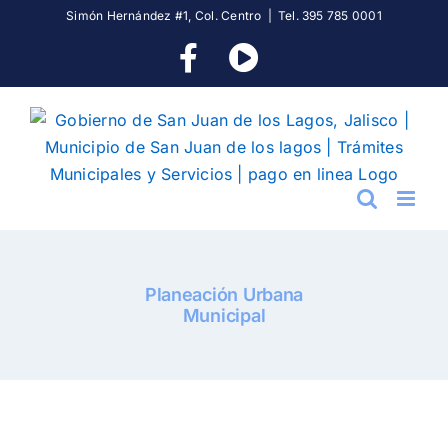
Skip
Simón Hernández #1, Col. Centro
|
Tel. 395 785 0001
to
Facebook
YouTube
content
Planeación Urbana
Municipal