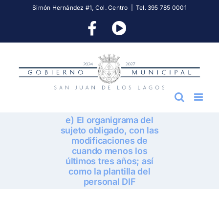
Skip
Simón Hernández #1, Col. Centro
|
Tel. 395 785 0001
to
Facebook
YouTube
content
e) El organigrama del
sujeto obligado, con las
modificaciones de
cuando menos los
últimos tres años; así
como la plantilla del
personal DIF