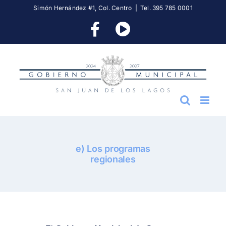
Skip
Simón Hernández #1, Col. Centro
|
Tel. 395 785 0001
to
Facebook
YouTube
content
e) Los programas
regionales