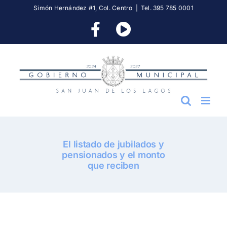
Skip
Simón Hernández #1, Col. Centro
|
Tel. 395 785 0001
to
Facebook
YouTube
content
El listado de jubilados y
pensionados y el monto
que reciben