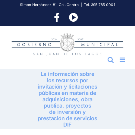
Skip
Simón Hernández #1, Col. Centro
|
Tel. 395 785 0001
to
Facebook
YouTube
content
La información sobre
los recursos por
invitación y licitaciones
públicas en materia de
adquisiciones, obra
publica, proyectos
de inversión y
prestación de servicios
DIF