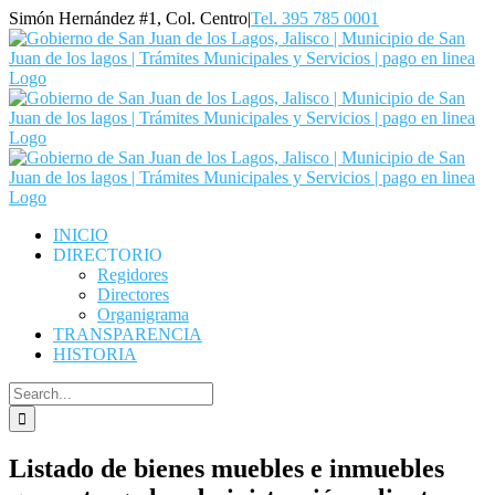
Skip
Simón Hernández #1, Col. Centro
|
Tel. 395 785 0001
to
Facebook
YouTube
content
INICIO
DIRECTORIO
Regidores
Directores
Organigrama
TRANSPARENCIA
HISTORIA
Search
for:
Listado de bienes muebles e inmuebles