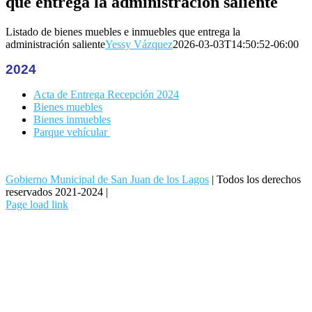
que entrega la administración saliente
Listado de bienes muebles e inmuebles que entrega la
administración saliente
Yessy Vázquez
2026-03-03T14:50:52-06:00
2024
Acta de Entrega Recepción 2024
Bienes muebles
Bienes inmuebles
Parque vehícular
Gobierno Municipal de San Juan de los Lagos
| Todos los derechos
reservados 2021-2024 |
Facebook
YouTube
Page load link
Go
to
Top