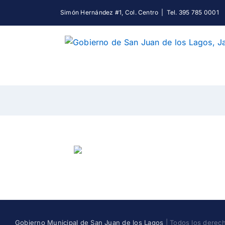
Skip
Simón Hernández #1, Col. Centro
|
Tel. 395 785 0001
to
content
Gobierno Municipal de San Juan de los Lagos
| Todos los derec