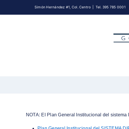
Skip
Simón Hernández #1, Col. Centro
|
Tel. 395 785 0001
to
content
NOTA: El Plan General Institucional del sistema 
Plan General Institucional del SISTEMA DI