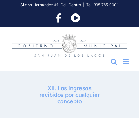
Skip
Simón Hernández #1, Col. Centro
|
Tel. 395 785 0001
to
Facebook
YouTube
content
XII. Los ingresos
recibidos por cualquier
concepto