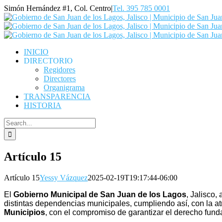
Skip
Simón Hernández #1, Col. Centro
|
Tel. 395 785 0001
to
Facebook
YouTube
content
INICIO
DIRECTORIO
Regidores
Directores
Organigrama
TRANSPARENCIA
HISTORIA
Search
for:
Artículo 15
Artículo 15
Yessy Vázquez
2025-02-19T19:17:44-06:00
El
Gobierno Municipal de San Juan de los Lagos
, Jalisco,
distintas dependencias municipales, cumpliendo así, con la at
Municipios
, con el compromiso de garantizar el derecho fund