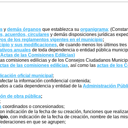
as
y
demás órganos
que establezca su
organigrama
;
(Constan
s, acuerdos, circulares
y demás disposiciones jurídicas exped
vos de los reglamentos vigentes en el municipio
;
cipio y sus modificaciones
, de cuando menos los últimos tres
ativos anuales
de toda dependencia o entidad pública municipa
(Actas de las Comisiones Edilicias)
 las comisiones edilicias y de los Consejos Ciudadanos Municip
ctas de las comisiones edilicias
, así como las
actas de los 
icación oficial municipal
;
afectar la información confidencial contenida;
dos a cada dependencia y entidad de la
Administración Públ
ión de obra pública
;
;
s
coordinados o concesionados;
con indicación de la fecha de su creación, funciones que realiza
ipio
, con indicación de la fecha de creación, nombre de las mis
 federaciones en que se agrupen;
;