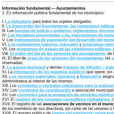
Información fundamental — Ayuntamientos
1. Es información pública fundamental de los municipios:
I.
La obligatoria
para todos los sujetos obligados;
II.
La integración del Ayuntamiento
,
las comisiones edilici
III. Los
bandos de policía y gobierno
,
reglamentos
,
decreto
IV.
Las iniciativas presentadas y las exposiciones de moti
V. Los
instrumentos de planeación del desarrollo del muni
VI.
Los reglamentos internos
,
manuales
y
programas oper
VII. Los
programas de trabajo de las comisiones edilicias; 
VIII.
El orden del día de las sesiones del ayuntamiento
, de
IX. El libro de
actas de las sesiones del ayuntamiento
, las
a
reservadas;
X.
La gaceta municipal
y demás
órganos de difusión
y
publ
XI. La
información de los registros públicos
que opere, sin 
XII.
Los recursos materiales
,
humanos
y
financieros
asigna
administrativa al interior de las mismas;
XIII. Los
convenios y contratos celebrados para la realizac
XIV. Los
convenios de coordinación
o asociación municipal
XV. Los
convenios para la prestación de servicios público
XVI. El
registro de los consejos consultivos ciudadanos
, 
XVII. El registro de las
asociaciones de vecinos en el munic
de los miembros de sus directivas, así como de las uniones o
XVIII. El registro público de
bienes del patrimonio municipal