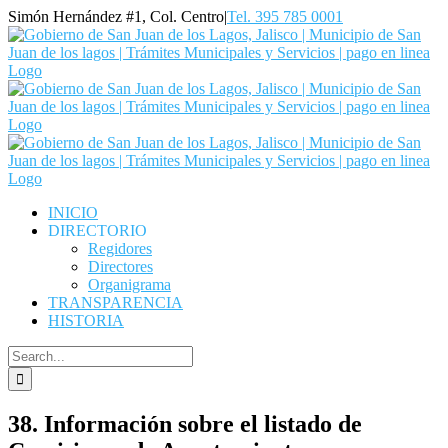
Skip
Simón Hernández #1, Col. Centro
|
Tel. 395 785 0001
to
Facebook
YouTube
content
INICIO
DIRECTORIO
Regidores
Directores
Organigrama
TRANSPARENCIA
HISTORIA
Search
for:
38. Información sobre el listado de