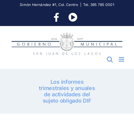
Skip
Simón Hernández #1, Col. Centro
|
Tel. 395 785 0001
to
Facebook
YouTube
content
Los informes
trimestrales y anuales
de actividades del
sujeto obligado DIF